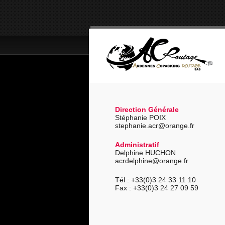
Direction Générale
Stéphanie POIX
stephanie.acr@orange.fr
Administratif
Delphine HUCHON
acrdelphine@orange.fr
Tél : +33(0)3 24 33 11 10
Fax : +33(0)3 24 27 09 59