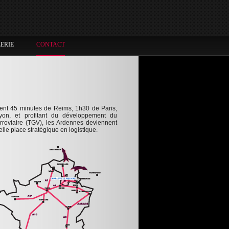
ERIE
CONTACT
ent 45 minutes de Reims, 1h30 de Paris,
on, et profitant du développement du
rroviaire (TGV), les Ardennes deviennent
lle place stratégique en logistique.